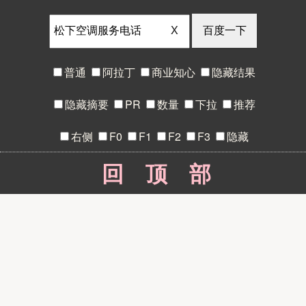
X
普通
阿拉丁
商业知心
隐藏结果
隐藏摘要
PR
数量
下拉
推荐
右侧
F0
F1
F2
F3
隐藏
回顶部